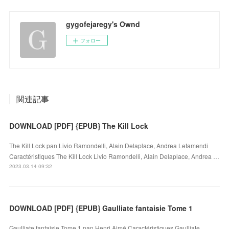
gygofejaregy's Ownd
フォロー
関連記事
DOWNLOAD [PDF] {EPUB} The Kill Lock
The Kill Lock pan Livio Ramondelli, Alain Delaplace, Andrea Letamendi
Caractéristiques The Kill Lock Livio Ramondelli, Alain Delaplace, Andrea …
2023.03.14 09:32
DOWNLOAD [PDF] {EPUB} Gaulliate fantaisie Tome 1
Gaulliate fantaisie Tome 1 pan Henri Aimé Caractéristiques Gaulliate