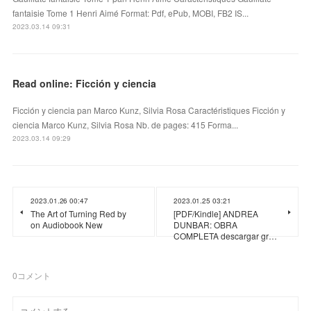
fantaisie Tome 1 Henri Aimé Format: Pdf, ePub, MOBI, FB2 IS...
2023.03.14 09:31
Read online: Ficción y ciencia
Ficción y ciencia pan Marco Kunz, Silvia Rosa Caractéristiques Ficción y
ciencia Marco Kunz, Silvia Rosa Nb. de pages: 415 Forma...
2023.03.14 09:29
2023.01.26 00:47
2023.01.25 03:21
The Art of Turning Red by
[PDF/Kindle] ANDREA
on Audiobook New
DUNBAR: OBRA
COMPLETA descargar gr…
0
コメント